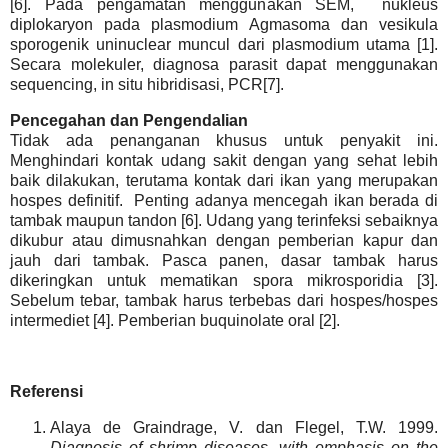
[6]. Pada pengamatan menggunakan SEM, nukleus
diplokaryon pada plasmodium Agmasoma dan vesikula
sporogenik uninuclear muncul dari plasmodium utama [1].
Secara molekuler, diagnosa parasit dapat menggunakan
sequencing, in situ hibridisasi, PCR[7].
Pencegahan dan Pengendalian
Tidak ada penanganan khusus untuk penyakit ini.
Menghindari kontak udang sakit dengan yang sehat lebih
baik dilakukan, terutama kontak dari ikan yang merupakan
hospes definitif. Penting adanya mencegah ikan berada di
tambak maupun tandon [6]. Udang yang terinfeksi sebaiknya
dikubur atau dimusnahkan dengan pemberian kapur dan
jauh dari tambak. Pasca panen, dasar tambak harus
dikeringkan untuk mematikan spora mikrosporidia [3].
Sebelum tebar, tambak harus terbebas dari hospes/hospes
intermediet [4]. Pemberian buquinolate oral [2].
Referensi
Alaya de Graindrage, V. dan Flegel, T.W. 1999.
Diagnosis of shrimp diseases, with emphasis on the