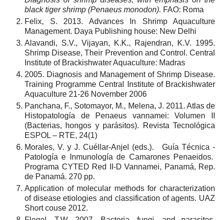
black tiger shrimp (Penaeus monodon).
FAO: Roma
Felix, S. 2013. Advances In Shrimp Aquaculture
Management. Daya Publishing house: New Delhi
Alavandi, S.V., Vijayan, K.K., Rajendran, K.V. 1995.
Shrimp Disease, Their Prevention and Control. Central
Institute of Brackishwater Aquaculture: Madras
2005. Diagnosis and Management of Shrimp Disease.
Training Programme Central Institute of Brackishwater
Aquaculture 21-26 November 2006
Panchana, F., Sotomayor, M., Melena, J. 2011. Atlas de
Histopatología de Penaeus vannamei: Volumen II
(Bacterias, hongos y parásitos). Revista Tecnológica
ESPOL – RTE, 24(1)
Morales, V. y J. Cuéllar-Anjel (eds.). Guía Técnica -
Patología e Inmunología de Camarones Penaeidos.
Programa CYTED Red II-D Vannamei, Panamá, Rep.
de Panamá. 270 pp.
Application of molecular methods for characterization
of disease etiologies and classification of agents. UAZ
Short couse 2012.
Flegel, T.W. 2007. Bacteria, fungi, and parasites.