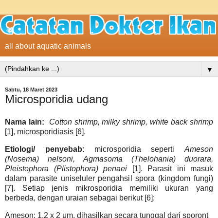
all about aquatic animals
▼
Sabtu, 18 Maret 2023
Microsporidia udang
Nama lain:
Cotton shrimp, milky shrimp, white back shrimp
[1], microsporidiasis [6].
Etiologi/ penyebab
: microsporidia seperti
Ameson
(Nosema) nelsoni, Agmasoma (Thelohania) duorara,
Pleistophora (Plistophora) penaei
[1]. Parasit ini masuk
dalam parasite uniseluler pengahsil spora (kingdom fungi)
[7]. Setiap jenis mikrosporidia memiliki ukuran yang
berbeda, dengan uraian sebagai berikut [6]:
Ameson: 1.2 x 2 μm, dihasilkan secara tunggal dari sporont