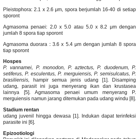
Pleistophora: 2.1 x 2.6 μm, spora berjumlah 16-40 di setiap
sporont
Agmasoma penaei: 2.0 x 5.0 atau 5.0 x 8.2 μm dengan
jumlah 8 spora tiap sporont
Agmasoma duorara : 3.6 x 5.4 μm dengan jumlah 8 spora
tiap sporont
Hospes
P. vannamei, P. monodon, P. aztectus, P. duodenum, P.
setiferus, P. esculentus, P. merguiensis, P. semisulcatus, P.
brasiliensi
s,
hampir semua jenis udang [1]. Disamping
udang, parasit ini juga menyerang ikan dan krustasea
lainnya [5]. Agmasoma penaei umum menyerang P.
merguiensis namun jarang ditemukan pada udang windu [8].
Stadium rentan
udang juvenil hingga dewasa [1]. Indukan dapat terinfeksi
parasite ini [6].
Epizootiologi