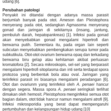
udang [6].
Perubahan patologi
Penyakit ini ditandai dengan adanya massa parasit
berjumlah banyak pada otot. Ameson dan Pleistophora
menyerang pada otot, sedangkan Agmasoma menyerang
gonad dan jaringan di sekitarnya (insang, jantung,
pembuluh darah, hepatopankreas) [1]. Infeksi pada gonad
akan menyebabkan gonad mengalami hipertrofi dan
berwarna putih. Sementara itu, pada organ lain seperti
subcutan menyebabkan pembengkakan serupa tumor pada
subkutikula. Otot-otot ovarium berwarna opaq dan terkadang
berwarna biru gelap atau kehitaman akibat perluasan
kromatofora [2]. Secara mikroskopis, sel-sel yang berparasit
mengalami hipertrofi sitoplasma dan inti serta terdapat spora
protozoa yang berbentuk bola atau oval. Jaringan yang
terinfeksi parasit ini biasanya mengalami peradangan [6].
Otot dan ovariunm yang terinfeksi oleh
A. penaei
hancur
dengan segera. Massa spora
A. penaei
seringkali terlihat
dimakan oleh hemosit.
Pleistophora
menginfeksi semua otot
bagian dalam, otot tidak hancur namun mengalami atrofi [9].
Infeksi mikrosporidia yang berat dapat mempengaruhi
pertumbuhan dan kelangsungan hidup udang [10]