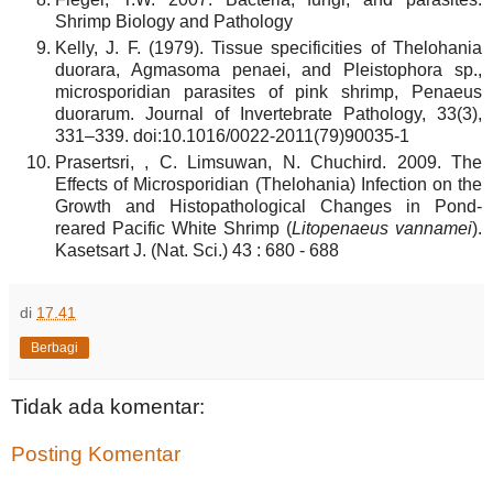
Shrimp Biology and Pathology
Kelly, J. F. (1979). Tissue specificities of Thelohania
duorara, Agmasoma penaei, and Pleistophora sp.,
microsporidian parasites of pink shrimp, Penaeus
duorarum. Journal of Invertebrate Pathology, 33(3),
331–339. doi:10.1016/0022-2011(79)90035-1
Prasertsri, , C. Limsuwan, N. Chuchird. 2009. The
Effects of Microsporidian (Thelohania) Infection on the
Growth and Histopathological Changes in Pond-
reared Pacific White Shrimp (
Litopenaeus vannamei
).
Kasetsart J. (Nat. Sci.) 43 : 680 - 688
di
17.41
Berbagi
Tidak ada komentar:
Posting Komentar