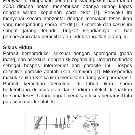
Penyakit ini dilaporkan pertama di Madagaskar pada tahun
2003 dimana petani menemukan adanya udang kapas
dengan warna keputihan pada ekor [7]. Penyakit ini
menyebar secara horizontal dengan memakan feses ikan
yang mengandung spora infektif [1]. Outbreak dari kasus ini
sangat jarang terjadi. Tingkat kejadiannya di bak
pembesaran atau pemeliharaan induk sangatlah jarang [6].
Siklus Hidup
Parasit bereproduksi seksual dengan sporogami (pada
inang) dan aseksual dengan skizogami [6]. Udang bertindak
sebagai hospes intermediet dari parasite ini. Hospes
definitive parasite adalah ikan karnivora [1]. Mikrosporidia
masuk ke ikan Ketika ikan memakan udang yang berparasit.
Parasit kemudian berkoloni di tubuh ikan, spora
berkembang di usus ikan dan stadium infektif dilepaskan
bersama feses. Udang dapat memakan feses berparasit lalu
parasit masuk ke otot [6]