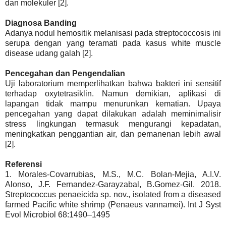
dan molekuler [2].
Diagnosa Banding
Adanya nodul hemositik melanisasi pada streptococcosis ini
serupa dengan yang teramati pada kasus white muscle
disease udang galah [2].
Pencegahan dan Pengendalian
Uji laboratorium memperlihatkan bahwa bakteri ini sensitif
terhadap oxytetrasiklin. Namun demikian, aplikasi di
lapangan tidak mampu menurunkan kematian. Upaya
pencegahan yang dapat dilakukan adalah meminimalisir
stress lingkungan termasuk mengurangi kepadatan,
meningkatkan penggantian air, dan pemanenan lebih awal
[2].
Referensi
1. Morales-Covarrubias, M.S., M.C. Bolan-Mejia, A.I.V.
Alonso, J.F. Fernandez-Garayzabal, B.Gomez-Gil. 2018.
Streptococcus penaeicida sp. nov., isolated from a diseased
farmed Pacific white shrimp (Penaeus vannamei). Int J Syst
Evol Microbiol 68:1490–1495