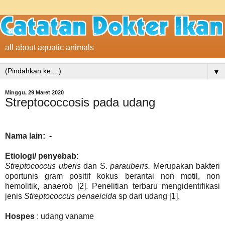
all about aquatic animals
▼
Minggu, 29 Maret 2020
Streptococcosis pada udang
Nama lain: -
Etiologi/ penyebab
:
Streptococcus uberis
dan S.
parauberis.
Merupakan bakteri
oportunis gram positif kokus berantai non motil, non
hemolitik, anaerob [2]. Penelitian terbaru mengidentifikasi
jenis
Streptococcus penaeicida
sp dari udang [1].
Hospes
: udang vaname