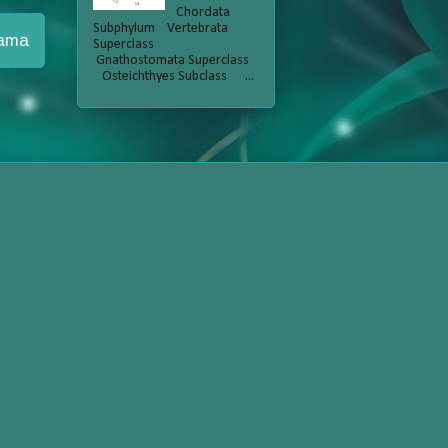
Chordata
Subphylum Vertebrata
Lama
Superclass
Gnathostomata Superclass
Osteichthyes Subclass ...