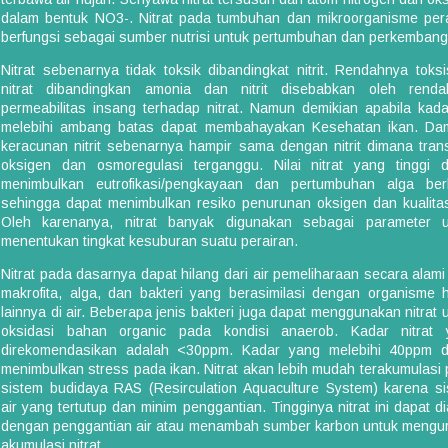
dalam bentuk NO3-. Nitrat pada tumbuhan dan mikroorganisme per
berfungsi sebagai sumber nutrisi untuk pertumbuhan dan perkembang
Nitrat sebenarnya tidak toksik dibandingkat nitrit. Rendahnya toksi
nitrat dibandingkan amonia dan nitrit disebabkan oleh renda
permeabilitas insang terhadap nitrat. Namun demikian apabila kad
melebihi ambang batas dapat membahayakan Kesehatan ikan. Da
keracunan nitrit sebenarnya hampir sama dengan nitrit dimana tran
oksigen dan osmoregulasi terganggu. Nilai nitrat yang tinggi 
menimbulkan eutrofikasi/pengkayaan dan pertumbuhan alga berl
sehingga dapat menimbulkan resiko penurunan oksigen dan kualitas
Oleh karenanya, nitrat banyak digunakan sebagai parameter u
menentukan tingkat kesuburan suatu perairan.
Nitrat pada dasarnya dapat hilang dari air pemeliharaan secara alami
makrofita, alga, dan bakteri yang berasimilasi dengan organisme 
lainnya di air. Beberapa jenis bakteri juga dapat menggunakan nitrat 
oksidasi bahan organic pada kondisi anaerob. Kadar nitrat 
direkomendasikan adalah <30ppm. Kadar yang melebihi 40ppm d
menimbulkan stress pada ikan. Nitrat akan lebih mudah terakumulasi
sistem budidaya RAS (Resirculation Aquaculture System) karena s
air yang tertutup dan minim penggantian. Tingginya nitrat ini dapat di
dengan penggantian air atau menambah sumber karbon untuk mengu
akumulasi nitrat.