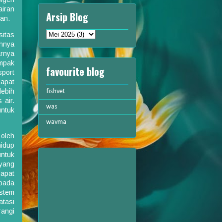
airan
Arsip Blog
an.
sitas
hnya
arnya
mpak
favourite blog
sport
dapat
ebih
fishvet
 air.
was
ntuk
wavma
 oleh
hidup
untuk
yang
apat
 pada
istem
atasi
rangi