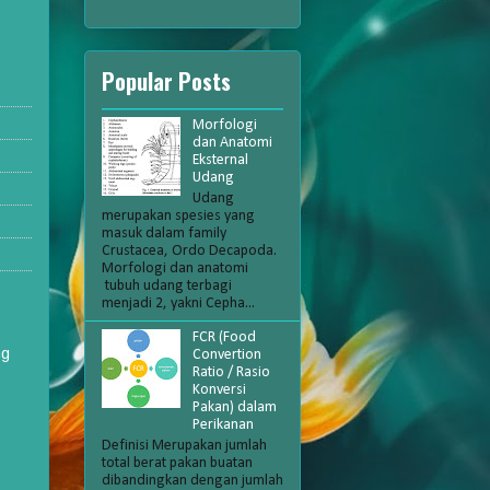
Popular Posts
Morfologi
dan Anatomi
Eksternal
Udang
Udang
merupakan spesies yang
masuk dalam family
Crustacea, Ordo Decapoda.
Morfologi dan anatomi
tubuh udang terbagi
menjadi 2, yakni Cepha...
FCR (Food
ng
Convertion
Ratio / Rasio
Konversi
Pakan) dalam
Perikanan
Definisi Merupakan jumlah
total berat pakan buatan
dibandingkan dengan jumlah