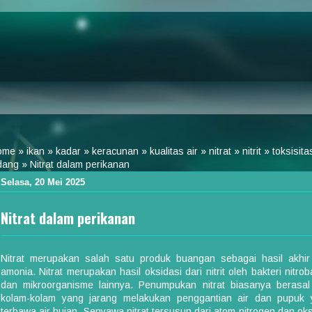
ome
»
ikan
»
kadar
»
keracunan
»
kualitas air
»
nitrat
»
nitrit
»
toksisita
dang
»
Nitrat dalam perikanan
Selasa, 20 Mei 2025
Nitrat dalam perikanan
Nitrat merupakan salah satu produk buangan sebagai hasil akhir
amonia. Nitrat merupakan hasil oksidasi dari nitrit oleh bakteri nitrob
dan mikroorganisme lainnya. Penumpukan nitrat biasanya berasal
kolam-kolam yang jarang melakukan penggantian air dan pupuk 
terbawa air hujan. Senyawa nitrat tersusun dari atom nitrogen dan ok