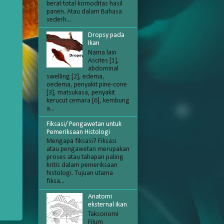
berat total komoditas hasil
panen. Atau dalam Bahasa
sederh...
Dropsy pada
Ikan
Nama lain
Ascites [1],
abdominal
swelling [2], edema,
oedema, penyakit pine-cone
[3], matsukasa, penyakit
kerucut cemara [6], kembung
a...
Fiksasi/ Pengawetan untuk
Pemeriksaan Histologi
Mengapa fiksasi? Fiksasi
atau pengawetan merupakan
proses atau tahapan paling
kritis dalam pemeriksaan
histologi. Tujuan utama
fiksa...
Anatomi
eksternal ikan
Taksonomi
Filum