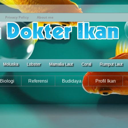
Privacy Policy
About me
Moluska
Lobster
Mamalia Laut
Coral
Rumput Laut
Biologi
Referensi
Budidaya
Profil Ikan