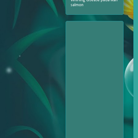
Whirling disease pada ikan
salmon