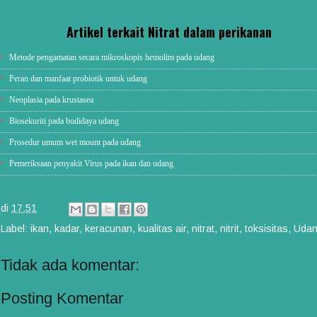
Artikel terkait Nitrat dalam perikanan
Metode pengamatan secara mikroskopis hemolim pada udang
Peran dan manfaat probiotik untuk udang
Neoplasia pada krustasea
Biosekuriti pada budidaya udang
Prosedur umum wet mount pada udang
Pemeriksaan penyakit Virus pada ikan dan udang
di
17.51
Label:
ikan
,
kadar
,
keracunan
,
kualitas air
,
nitrat
,
nitrit
,
toksisitas
,
Uda
Tidak ada komentar:
Posting Komentar