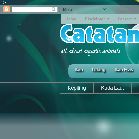
-->
Home
Disclaimer
Contact
all about aquatic animals
Ikan
Udang
Ikan Hias
Kepiting
Kuda Laut