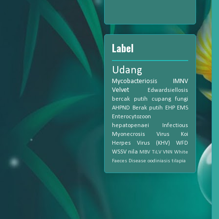
Label
Udang
Mycobacteriosis
IMNV
Velvet
Edwardsiellosis
bercak putih
cupang
fungi
AHPND
Berak putih
EHP
EMS
Enterocytozoon
hepatopenaei
Infectious
Myonecrosis Virus
Koi
Herpes Virus (KHV)
WFD
WSSV
nila
MBV
TiLV
VNN
White
Faeces Disease
oodiniasis
tilapia