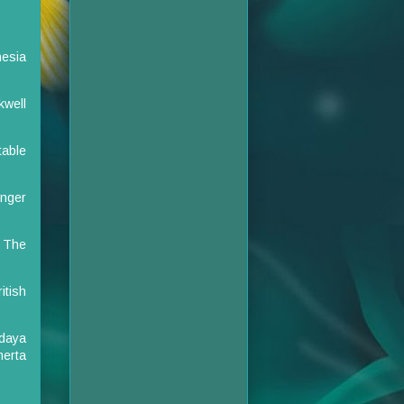
nesia
kwell
table
inger
r The
itish
idaya
merta