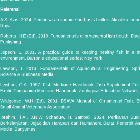
Referensi
A.S. Azis. 2024. Pembesaran vaname berbasis bioflok. Akuatika Indo
Raya
Roberts, H.E (Ed). 2010. Fundamentals of ornamental fish health. Blac
Publishing
Jepson, L. 2001. A practical guide to keeping healthy fish in a s
environment. Barron’s educational series: Ney York
Lawson, T. 2013. Fundamentals of Aquacultural Engineering. Spr
Science & Business Media
Lewbart, G.A. 1997. Fish Medicine Handbook: Fish Supplement Fo
Exotic Companion Medicine Handbook. Zoological Education Network
Wildgoose, W.H (Ed). 2001. BSAVA Manual of Ornamental Fish. Br
Small Animal Veterinary Association
Ibrahim, T.A., J.N.W. Schaduw, H. Sambali. 2024. Perikanan Bud
Berkelanjutan: Jejak dan Harapan dari Halmahera Barat. Penerbit A
Media: Banyumas