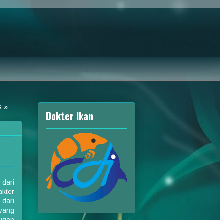
s
»
Dokter Ikan
 dari
akter
 dari
yang
sigen