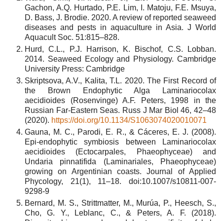
Gachon, A.Q. Hurtado, P.E. Lim, I. Matoju, F.E. Msuya,
D. Bass, J. Brodie. 2020. A review of reported seaweed
diseases and pests in aquaculture in Asia. J World
Aquacult Soc. 51:815–828.
Hurd, C.L., P.J. Harrison, K. Bischof, C.S. Lobban.
2014. Seaweed Ecology and Physiology. Cambridge
University Press: Cambridge
Skriptsova, A.V., Kalita, T.L. 2020. The First Record of
the Brown Endophytic Alga Laminariocolax
aecidioides (Rosenvinge) A.F. Peters, 1998 in the
Russian Far-Eastern Seas. Russ J Mar Biol 46, 42–48
(2020).
https://doi.org/10.1134/S1063074020010071
Gauna, M. C., Parodi, E. R., & Cáceres, E. J. (2008).
Epi-endophytic symbiosis between Laminariocolax
aecidioides (Ectocarpales, Phaeophyceae) and
Undaria pinnatifida (Laminariales, Phaeophyceae)
growing on Argentinian coasts. Journal of Applied
Phycology, 21(1), 11–18. doi:10.1007/s10811-007-
9298-9
Bernard, M. S., Strittmatter, M., Murúa, P., Heesch, S.,
Cho, G. Y., Leblanc, C., & Peters, A. F. (2018).