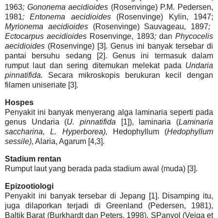
1963
; Gononema aecidioides
(Rosenvinge) P.M. Pedersen,
1981
; Entonema aecidioides
(Rosenvinge) Kylin, 1947;
Myrionema aecidioides
(Rosenvinge) Sauvageau, 1897
;
Ectocarpus aecidioides
Rosenvinge, 1893
;
dan
Phycocelis
aecidioides
(Rosenvinge) [3]. Genus ini banyak tersebar di
pantai bersuhu sedang [2]. Genus ini termasuk dalam
rumput laut dan sering ditemukan melekat pada
Undaria
pinnatifida.
Secara mikroskopis berukuran kecil dengan
filamen uniseriate [3].
Hospes
Penyakit ini banyak menyerang alga laminaria seperti pada
genus Undaria (
U. pinnatifida
[1]), laminaria (
Laminaria
saccharina, L. Hyperborea),
Hedophyllum (
Hedophyllum
sessile),
Alaria, Agarum [4,3].
Stadium rentan
Rumput laut yang berada pada stadium awal (muda) [3].
Epizootiologi
Penyakit ini banyak tersebar di Jepang [1]. Disamping itu,
juga dilaporkan terjadi di Greenland (Pedersen, 1981),
Baltik Barat (Burkhardt dan Peters, 1998), SPanyol (Veiga et