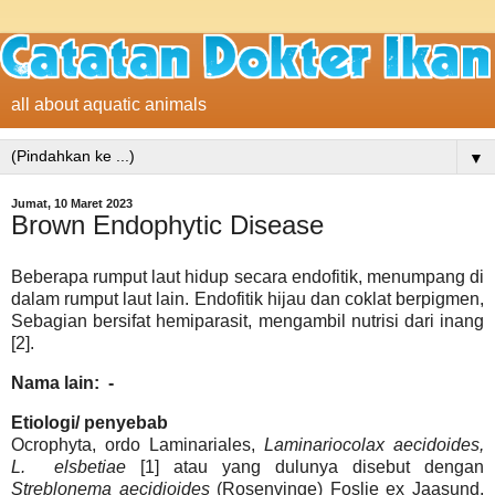
all about aquatic animals
▼
Jumat, 10 Maret 2023
Brown Endophytic Disease
Beberapa rumput laut hidup secara endofitik, menumpang di
dalam rumput laut lain. Endofitik hijau dan coklat berpigmen,
Sebagian bersifat hemiparasit, mengambil nutrisi dari inang
[2].
Nama lain: -
Etiologi/ penyebab
Ocrophyta, ordo Laminariales,
Laminariocolax aecidoides,
L.
elsbetiae
[1] atau yang dulunya disebut dengan
Streblonema aecidioides
(Rosenvinge) Foslie ex Jaasund,