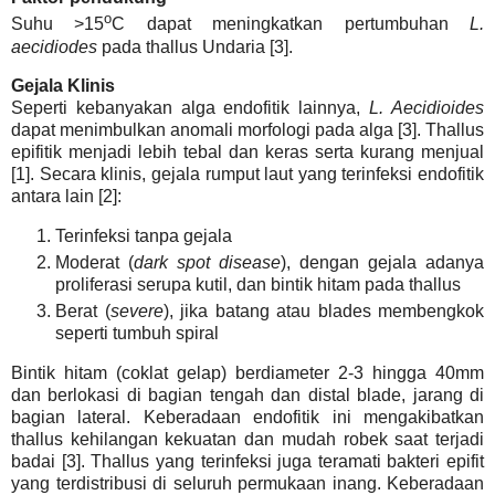
o
Suhu >15
C dapat meningkatkan pertumbuhan
L.
aecidiodes
pada thallus Undaria [3].
Gejala Klinis
Seperti kebanyakan alga endofitik lainnya,
L. Aecidioides
dapat menimbulkan anomali morfologi pada alga [3]. Thallus
epifitik menjadi lebih tebal dan keras serta kurang menjual
[1]. Secara klinis, gejala rumput laut yang terinfeksi endofitik
antara lain [2]:
Terinfeksi tanpa gejala
Moderat (
dark spot disease
), dengan gejala adanya
proliferasi serupa kutil, dan bintik hitam pada thallus
Berat (
severe
), jika batang atau blades membengkok
seperti tumbuh spiral
Bintik hitam (coklat gelap) berdiameter 2-3 hingga 40mm
dan berlokasi di bagian tengah dan distal blade, jarang di
bagian lateral. Keberadaan endofitik ini mengakibatkan
thallus kehilangan kekuatan dan mudah robek saat terjadi
badai [3]. Thallus yang terinfeksi juga teramati bakteri epifit
yang terdistribusi di seluruh permukaan inang. Keberadaan