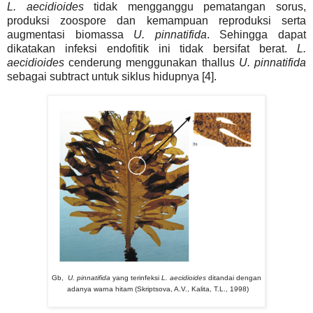
L. aecidioides
tidak mengganggu pematangan sorus,
produksi zoospore dan kemampuan reproduksi serta
augmentasi biomassa
U. pinnatifida
. Sehingga dapat
dikatakan infeksi endofitik ini tidak bersifat berat.
L.
aecidioides
cenderung menggunakan thallus
U. pinnatifida
sebagai subtract untuk siklus hidupnya [4].
Gb,
U. pinnatifida
yang terinfeksi
L. aecidioides
ditandai dengan
adanya warna hitam
(Skriptsova, A.V., Kalita, T.L., 1998)