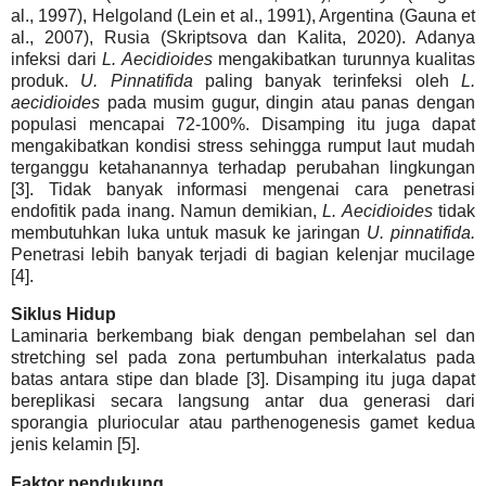
al., 1997), Helgoland (Lein et al., 1991), Argentina (Gauna et
al., 2007), Rusia (Skriptsova dan Kalita, 2020). Adanya
infeksi dari
L. Aecidioides
mengakibatkan turunnya kualitas
produk.
U. Pinnatifida
paling banyak terinfeksi oleh
L.
aecidioides
pada musim gugur, dingin atau panas dengan
populasi mencapai 72-100%. Disamping itu juga dapat
mengakibatkan kondisi stress sehingga rumput laut mudah
terganggu ketahanannya terhadap perubahan lingkungan
[3]. Tidak banyak informasi mengenai cara penetrasi
endofitik pada inang. Namun demikian,
L. Aecidioides
tidak
membutuhkan luka untuk masuk ke jaringan
U. pinnatifida.
Penetrasi lebih banyak terjadi di bagian kelenjar mucilage
[4].
Siklus Hidup
Laminaria berkembang biak dengan pembelahan sel dan
stretching sel pada zona pertumbuhan interkalatus pada
batas antara stipe dan blade [3]. Disamping itu juga dapat
bereplikasi secara langsung antar dua generasi dari
sporangia pluriocular atau parthenogenesis gamet kedua
jenis kelamin [5].
Faktor pendukung